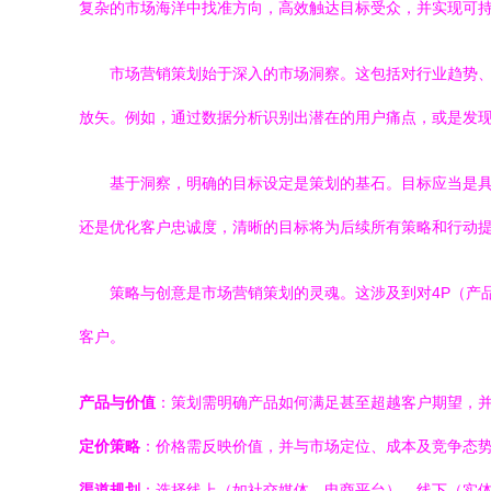
复杂的市场海洋中找准方向，高效触达目标受众，并实现可
市场营销策划始于深入的市场洞察。这包括对行业趋势
放矢。例如，通过数据分析识别出潜在的用户痛点，或是发
基于洞察，明确的目标设定是策划的基石。目标应当是具
还是优化客户忠诚度，清晰的目标将为后续所有策略和行动
策略与创意是市场营销策划的灵魂。这涉及到对4P（产
客户。
产品与价值
：策划需明确产品如何满足甚至超越客户期望，
定价策略
：价格需反映价值，并与市场定位、成本及竞争态
渠道规划
：选择线上（如社交媒体、电商平台）、线下（实体