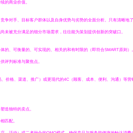
持续的商业价值。
、竞争对手、目标客户群体以及自身优势与劣势的全面分析。只有清晰地
现尚未被充分满足的细分市场需求，往往能为策划提供创新的突破口。
体的、可衡量的、可实现的、相关的和有时限的（即符合SMART原则
提供评判标准与聚焦点。
品、价格、渠道、推广）或更现代的4C（顾客、成本、便利、沟通）等
并塑造独特的卖点。
势相匹配。
店、活动）或二者融合的OMO模式，确保产品与服务能便捷地触达消费